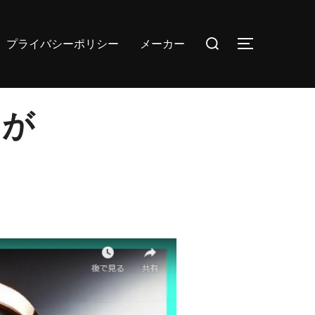
検
プライバシーポリシー
メーカー
サイドバー
索
対
象:
」が