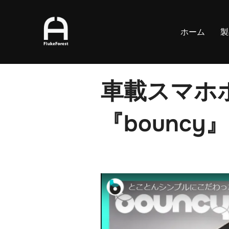
コ
ン
ホーム
製
テ
ン
ツ
へ
車載スマホホ
ス
キ
『bounc
ッ
プ