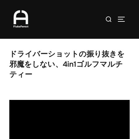
コ
ン
検
サイドバ
テ
索
ン
対
ツ
象:
へ
ドライバーショットの振り抜きを
ス
邪魔をしない、4in1ゴルフマルチ
キ
ティー
ッ
プ