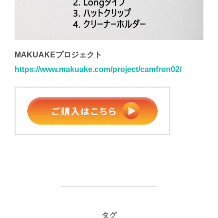
MAKUAKEプロジェクト
https://www.makuake.com/project/camfron02/
タグ