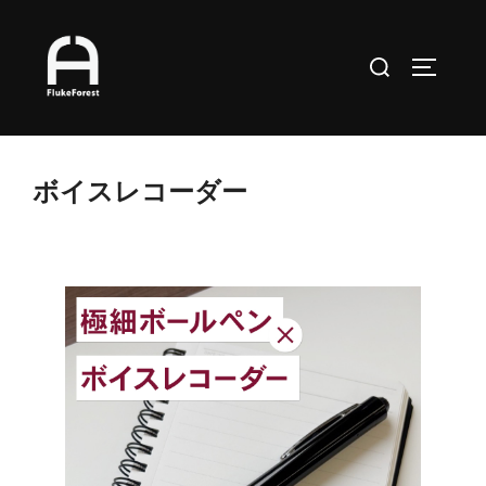
コ
ン
検
サイドバ
テ
索
ン
対
ツ
象:
へ
ボイスレコーダー
ス
キ
ッ
プ