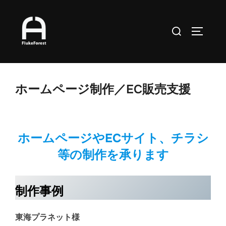
コ
ン
検
サイドバ
テ
索
ン
対
ツ
象:
へ
ホームページ制作／EC販売支援
ス
キ
ッ
プ
ホームページやECサイト、チラシ
等の制作を承ります
制作事例
東海プラネット様