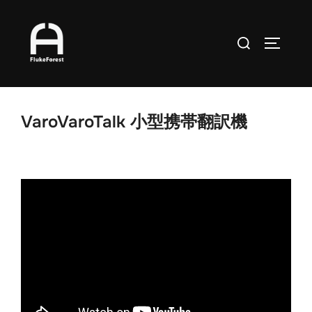
コ
ン
検
サイドバ
テ
索
ン
対
ツ
象:
へ
VaroVaroTalk 小型携帯翻訳機
ス
キ
ッ
プ