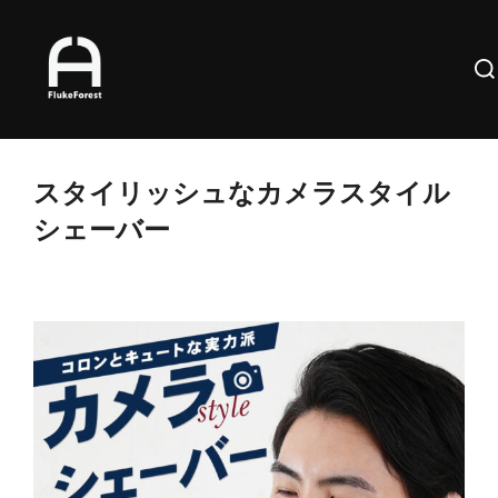
コ
ン
検
テ
索
ン
対
ツ
象:
へ
スタイリッシュなカメラスタイル
ス
シェーバー
キ
ッ
プ