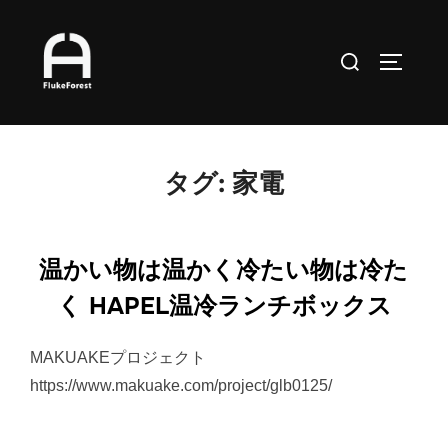
コ
ン
検
サイドバ
テ
索
ン
対
ツ
象:
へ
タグ:
家電
ス
キ
ッ
温かい物は温かく冷たい物は冷た
プ
く HAPEL温冷ランチボックス
MAKUAKEプロジェクト
https://www.makuake.com/project/glb0125/