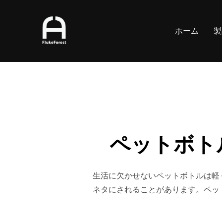
コ
ン
ホーム
製
テ
ン
ツ
へ
ス
キ
ッ
プ
ペットボト
生活に欠かせないペットボトルは軽
ネタにされることがあります。ペット