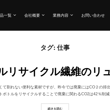
品一覧
会社概要
業務内容
お問い合わせ
タグ:
仕事
ルリサイクル繊維のリ
くて割れない便利な素材ですが、昨今では廃棄にはCO２の排
ボトルをリサイクルすることで廃棄に関わるCO2は42％削減
“ペットボトルリサイクル繊維のリ
続きを読む