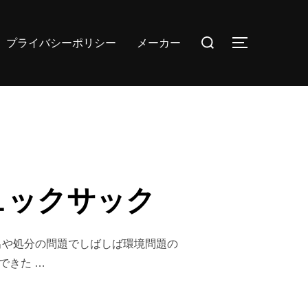
検
プライバシーポリシー
メーカー
サイドバー
索
対
象:
ュックサック
出や処分の問題でしばしば環境問題の
できた …
ュックサック”