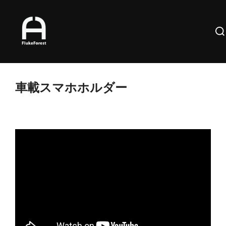
コ
ン
検
テ
索
ン
対
ツ
象:
へ
車載スマホホルダー
ス
キ
ッ
プ