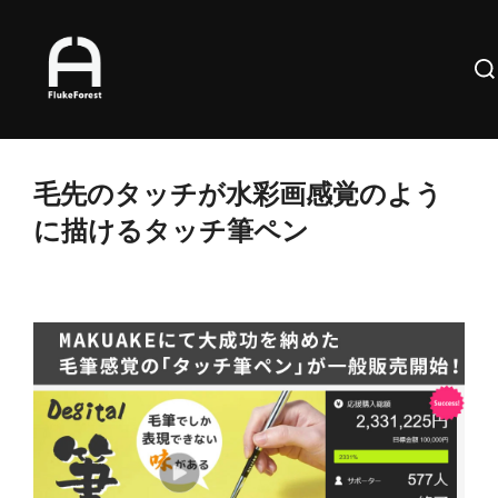
コ
ン
検
テ
索
ン
対
ツ
象:
へ
毛先のタッチが水彩画感覚のよう
ス
に描けるタッチ筆ペン
キ
ッ
プ