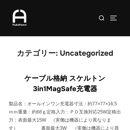
コ
ン
検
サイドバ
テ
索
ン
対
ツ
象:
へ
カテゴリー:
Uncategorized
ス
キ
ッ
ケーブル格納 スケルトン
プ
3in1MagSafe充電器
製品名：オールインワン充電器寸法：約77×77×16.5
ｍｍ重量：約68ｇ定格入力：ＰＤ互換対応25W定格出
力：表面最大15W （実働は機器により異なりま
す） 裏面最大3W （実働は機器により異