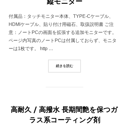
縦モニター
付属品：タッチモニター本体、TYPE-Cケーブル、
HDMIケーブル、貼り付け用磁石、取扱説明書 ご注
意：ノートPCの画面を拡張する追加モニターです。
ページ内写真のノートPCは付属しておらず、モニタ
ーは1枚です。 http …
“ノートPCの作業効率UP 変幻自在
続きを読む
高耐久 / 高撥水 長期間艶を保つガ
ラス系コーティング剤