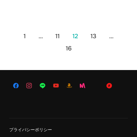
投
1
…
11
12
13
…
稿
16
の
ペ
ー
ジ
送
り
プライバシーポリシー